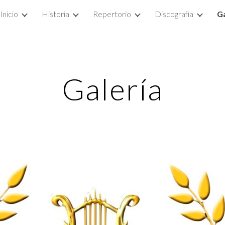
Inicio
Historia
Repertorio
Discografía
Ga
ip to main content
Skip to navigat
Galería