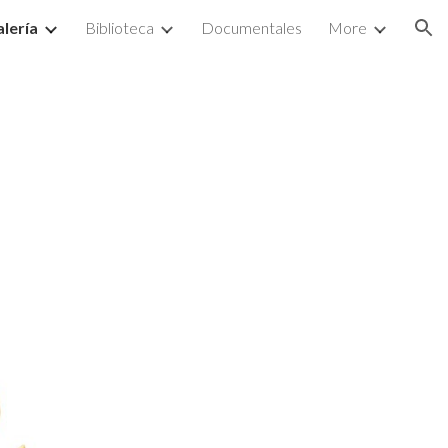
lería
Biblioteca
Documentales
More
ion