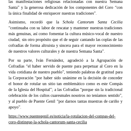
las manifestaciones religiosas relacionadas con nuestra Semana
Santa” y la generosa dedicación de los componentes del Coro “con
la única finalidad de enriquecer nuestras tradiciones”.
Asimismo, recordó que la
Schola Cantorum Santa Cecilia
“continuaba con su labor de rescatar y mantener nuestras tradiciones
más genuinas, así como fomentar la cultura músico-vocal de nuestro
ciudad, sin otro propósito que el de seguir cantando las coplas de las
cofradías de forma altruista y sincera para el mayor reconocimiento
de nuestros valores culturales y de nuestra Semana Santa”.
Por su parte, Iván Fernández, agradeció a la Agrupación de
Cofradías “el haber servido de puente para perpetuar al Coro en la
vida cotidiana de nuestro pueblo”, teniendo palabras de gratitud para
la Corporación “por haber sido unánime en la decisión de conceder
el honor de rotular un sitio tan emblemático como es este Compás
de la Iglesia del Hospital”; a las Cofradías “porque sin la tradicional
celebración de los cultos cuaresmales nosotros no teníamos sentido”,
y al pueblo de Puente Genil “por darnos tantas muestras de cariño y
apoyo”.
https://www.puentegenil.es/noticia/la-rotulacion-del-compas-del-
coro-distingue-la-schola-cantorum-santa-cecilia